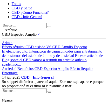
Todos
CBD y Salud
CBD ¿Como Funciona?
CBD - Info General
1 Artículo
CBD Espectro Amplio
×
Admin
Efecto séquito: CBD aislado VS CBD Amplio Espectro
El efecto séquito: Interacción de cannabinoides para el tratamiento
de trastornos del estado de ánimo y de ansiedad En este artículo de
Blog sobre el CBD vamos a resumir un articulo artículo
académico...
Ansiedad
Beneficios
CBD Espectro Amplio
Efecto Séquito
Entourage
14 jul. 2025
CBD - Info General
Su snippet dinámico aparecerá aquí... Este mensaje aparece porque
no proporcionó ni el filtro ni la plantilla a usar.
Síganos